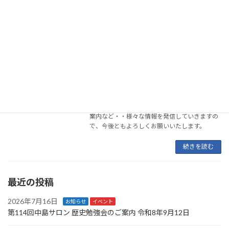
たします。 関西防衛を支える会 会長が、松田 清
[…]
続きを読む
公式サイトリニューアのお知らせ
お知らせ
2024年5月10日
関西防衛を支える会の公式サイトをリニューア
ル致しました。 今後も有益な情報はもちろん、
国防に関する重要な情報や活動報告、イベント
案内など・・様々な情報を発信していきますの
で、今後ともよろしくお願いいたします。
続きを読む
最近の投稿
2026年7月16日
お知らせ
イベント
第114回中島サロン 歴史勉強会のご案内 令和8年9月12日