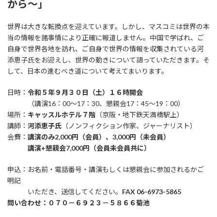
から～」
世界は大きな転換点を迎えています。しかし、マスコミは世界の本
当の情報を諸事情により正確に報道しません。中国で学ばれ、ご
自身で世界各地を訪れ、ご自身で世界の情報を収集されている河
添恵子氏をお迎えし、世界の動きについて語っていただきます。そ
して、日本の進むべき道について考えてまいります。
日時：
令和５年９月３０日（土）１６時開会
（講演16：00～17：30、懇親会17：45～19：00）
場所：
キャッスルホテル７階
（京阪・地下鉄天満橋駅上）
講師：
河添恵子氏
（ノンフィクション作家、ジャーナリスト）
会費：
講演のみ2,000円（会員）、3,000円（未会員）
講演+懇親会7,000円（会員未会員共に）
申込：お名前・電話番号・講演もしくは懇親会に参加されるかご
明記
いただき、送信してください。
FAX 06-6973-5865
問い合わせ：０７０－６９２３－５８６６菊池