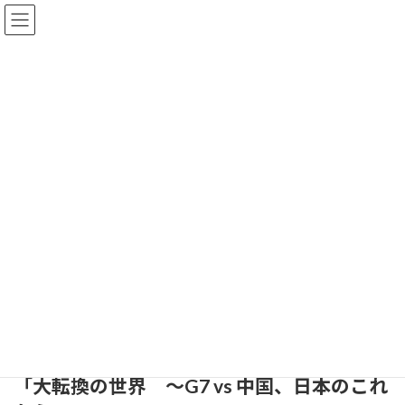
コ
ナ
ン
ビ
テ
ゲ
ン
ー
ツ
シ
へ
ョ
主催行事案内
ス
ン
キ
に
ッ
移
プ
動
目的・事業・事務所
主催行事案内
第102回中島サロン 歴史勉強会
第102回中島サロン 歴史勉強会
最
2023年8月28日
2024年7月31日
kanboukai-official-admin
終
更
新
会員以外の方・女性・学生
大 歓 迎
日
時
:
「大転換の世界 ～G7 vs 中国、日本のこれ