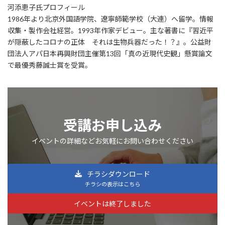
河添恵子氏プロフィール
1986年より北京外国語学院、遼寧師範学校（大連）へ留学。情報
収集・製作会社経営。1993年作家デビュー。主な著書に『習近平
が隠蔽したコロナの正体 それは生物兵器だった！？』。公益財
団法人アパ日本再興財団主催第13回「真の近現代史観」懸賞論文
で最優秀藤誠士賞を受賞。
受講お申し込み
イベントの詳細などお気軽にお問い合わせください
チラシダウンロード
チラシの表示はこちら
イベントは終了しました